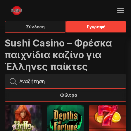
Σύνδεση
Εγγραφή
Sushi Casino – Φρέσκα
παιχνίδια καζίνο για
Έλληνες παίκτες
Φίλτρο