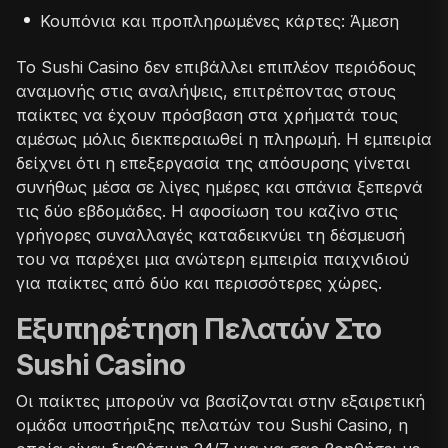
Κουπόνια και προπληρωμένες κάρτες: Άμεση
Το Sushi Casino δεν επιβάλλει επιπλέον περιόδους
αναμονής στις αναλήψεις, επιτρέποντας στους
παίκτες να έχουν πρόσβαση στα χρήματά τους
αμέσως μόλις διεκπεραιωθεί η πληρωμή. Η εμπειρία
δείχνει ότι η επεξεργασία της απόσυρσης γίνεται
συνήθως μέσα σε λίγες ημέρες και σπάνια ξεπερνά
τις δύο εβδομάδες. Η αφοσίωση του καζίνο στις
γρήγορες συναλλαγές καταδεικνύει τη δέσμευσή
του να παρέχει μια ανώτερη εμπειρία παιχνιδιού
για παίκτες από δύο και περισσότερες χώρες.
Εξυπηρέτηση Πελατών Στο
Sushi Casino
Οι παίκτες μπορούν να βασίζονται στην εξαιρετική
ομάδα υποστήριξης πελατών του Sushi Casino, η