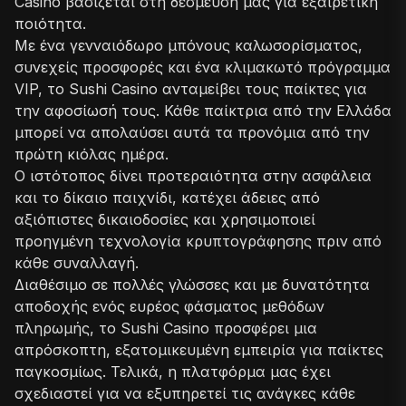
Casino βασίζεται στη δέσμευσή μας για εξαιρετική
ποιότητα.
Με ένα γενναιόδωρο μπόνους καλωσορίσματος,
συνεχείς προσφορές και ένα κλιμακωτό πρόγραμμα
VIP, το Sushi Casino ανταμείβει τους παίκτες για
την αφοσίωσή τους. Κάθε παίκτρια από την Ελλάδα
μπορεί να απολαύσει αυτά τα προνόμια από την
πρώτη κιόλας ημέρα.
Ο ιστότοπος δίνει προτεραιότητα στην ασφάλεια
και το δίκαιο παιχνίδι, κατέχει άδειες από
αξιόπιστες δικαιοδοσίες και χρησιμοποιεί
προηγμένη τεχνολογία κρυπτογράφησης πριν από
κάθε συναλλαγή.
Διαθέσιμο σε πολλές γλώσσες και με δυνατότητα
αποδοχής ενός ευρέος φάσματος μεθόδων
πληρωμής, το Sushi Casino προσφέρει μια
απρόσκοπτη, εξατομικευμένη εμπειρία για παίκτες
παγκοσμίως. Τελικά, η πλατφόρμα μας έχει
σχεδιαστεί για να εξυπηρετεί τις ανάγκες κάθε