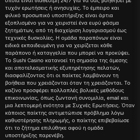
οποία είναι διαθέσιμη 24/7 για να σας βοηθήσει με
τυχόν ερωτήσεις ή ανησυχίες. Το έμπειρο και
φιλικό προσωπικό υποστήριξης είναι άρτια
εξοπλισμένο για να χειριστεί ένα ευρύ φάσμα
ζητημάτων, από τη διαχείριση λογαριασμού έως
τεχνικές δυσκολίες. Η ομάδα παραπόνων είναι
ειδικά εκπαιδευμένη για να χειρίζεται κάθε
παράπονο ή καταγγελία που μπορεί να προκύψει.
Το Sushi Casino κατανοεί τη σημασία της άμεσης
και αποτελεσματικής εξυπηρέτησης πελατών,
διασφαλίζοντας ότι οι παίκτες λαμβάνουν τη
βοήθεια που χρειάζονται όταν τη χρειάζονται. Το
καζίνο προσφέρει πολλαπλές βολικές μεθόδους
επικοινωνίας, όπως ζωντανή συνομιλία, email και
μια λεπτομερή ενότητα με Συχνές Ερωτήσεις. Όταν
κάποιος παίκτης αντιμετώπισε πρόβλημα λόγω
καθυστέρησης πληρωμής, ο παίκτης επιβεβαίωσε
ότι το ζήτημα επιλύθηκε αφού η ομάδα
υποστήριξης παρενέβη.