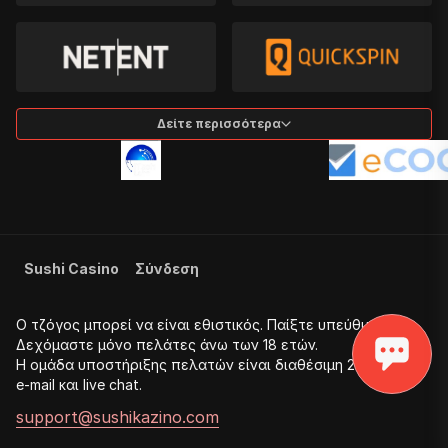
Δείτε περισσότερα
Sushi Casino
Σύνδεση
Ο τζόγος μπορεί να είναι εθιστικός. Παίξτε υπεύθυνα.
Δεχόμαστε μόνο πελάτες άνω των 18 ετών.
Η ομάδα υποστήριξης πελατών είναι διαθέσιμη 24/7 μέσω
e-mail και live chat.
support@sushikazino.com